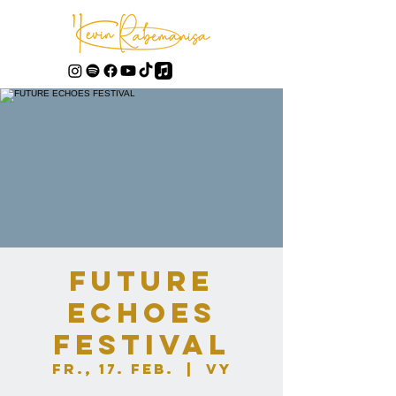
FUTURE
ECHOES
FESTIVAL
Fr., 17. Feb.
  |  
Vy